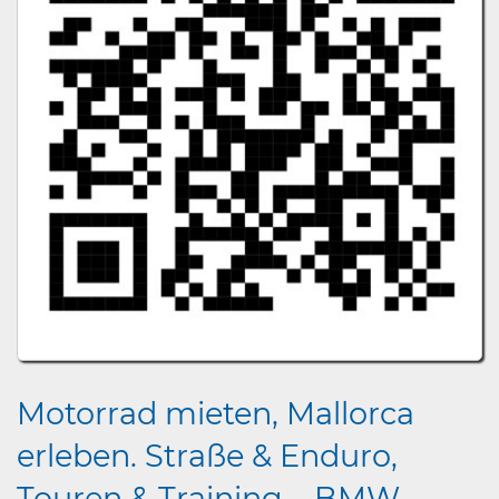
Motorrad mieten, Mallorca
erleben. Straße & Enduro,
Touren & Training – BMW,