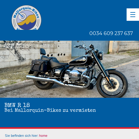
DE
EN
ES
0034 609 237 637
1
von
6
BMW R 18
Bei Mallorquin-Bikes zu vermieten
Sie befinden sich hier:
home