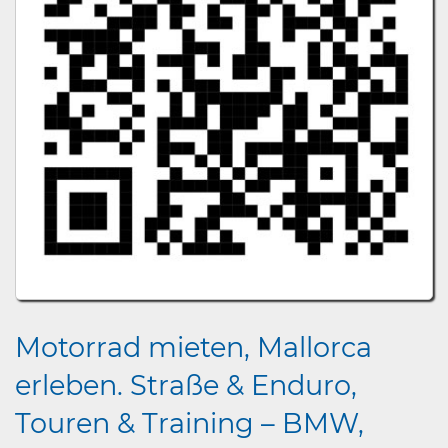
Motorrad mieten, Mallorca
erleben. Straße & Enduro,
Touren & Training – BMW,