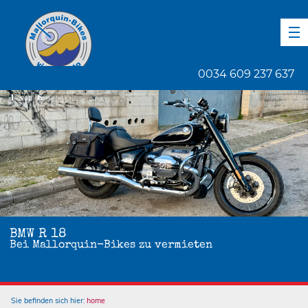
DE
EN
ES
0034 609 237 637
1
von
6
BMW R 18
Bei Mallorquin-Bikes zu vermieten
Sie befinden sich hier:
home