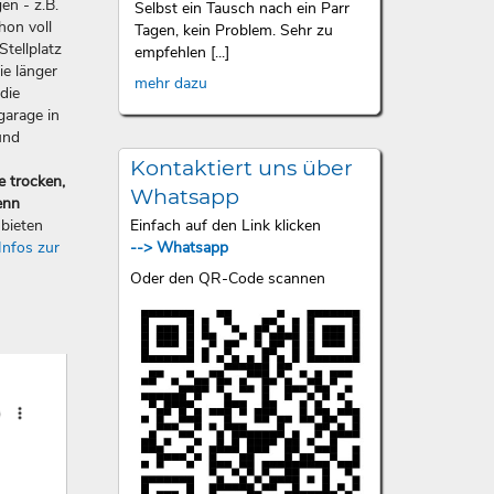
en - z.B.
Selbst ein Tausch nach ein Parr
hon voll
Tagen, kein Problem. Sehr zu
Stellplatz
empfehlen [...]
ie länger
mehr dazu
die
garage in
und
Kontaktiert uns über
e trocken,
Whatsapp
enn
Einfach auf den Link klicken
bieten
--> Whatsapp
Infos zur
Oder den QR-Code scannen