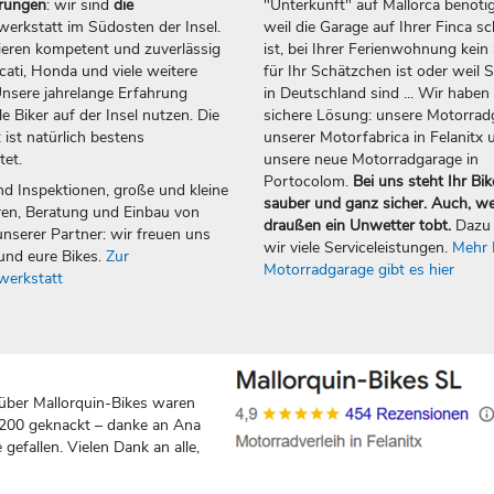
erungen
: wir sind
die
"Unterkunft" auf Mallorca benötig
erkstatt im Südosten der Insel.
weil die Garage auf Ihrer Finca sc
ieren kompetent und zuverlässig
ist, bei Ihrer Ferienwohnung kein 
ti, Honda und viele weitere
für Ihr Schätzchen ist oder weil S
nsere jahrelange Erfahrung
in Deutschland sind ... Wir haben 
e Biker auf der Insel nutzen. Die
sichere Lösung: unsere Motorrad
 ist natürlich bestens
unserer Motorfabrica in Felanitx 
tet.
unsere neue Motorradgarage in
Portocolom.
Bei uns steht Ihr Bik
nd Inspektionen, große und kleine
sauber und ganz sicher. Auch, w
en, Beratung und Einbau von
draußen ein Unwetter tobt.
Dazu 
nserer Partner: wir freuen uns
wir viele Serviceleistungen.
Mehr 
und eure Bikes.
Zur
Motorradgarage gibt es hier
werkstatt
über Mallorquin-Bikes waren
 200 geknackt – danke an Ana
gefallen. Vielen Dank an alle,