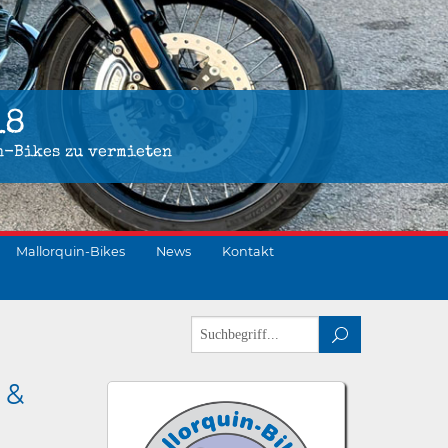
18
n-Bikes zu vermieten
Mallorquin-Bikes
News
Kontakt
 &