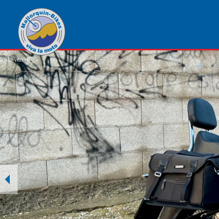
1
von
6