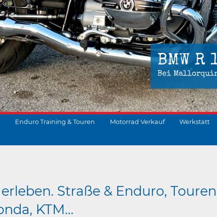
BMW R 
Bei Mallorqui
Enduro Training & Touren
Motorrad Verkauf
Werkstatt
suchen
erleben. Straße & Enduro, Touren
nda, KTM...