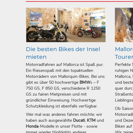
Die besten Bikes der Insel
Mallor
mieten
Toure
Motorradfahren auf Mallorca ist Spaß pur.
Perfekte 
Ein Riesenspaß mit den topaktuellen
ruhigen N
Motorrädern von Mallorquin-Bikes. Bei uns
Mallorca,
gibt es über 50 hochwertige
BMW
s – F
und beste
750 GS, F 850 GS, verschiedene R 1250
quer durc
GS zu fairen Mietpreisen und mit
Straßento
gründlicher Einweisung. Hochwertige
Lieblings
Schutzkleidung ist ebenfalls verfügbar.
Ob Saison
Wer mal was anderes fahren möchte: wir
Motorrad
haben auch ausgewählte
Ducati
,
KTM
und
und Dezem
Honda
-Modelle in unser Flotte - sowie
Biken auf
immer wieder Highlights anderer
Wir zeige