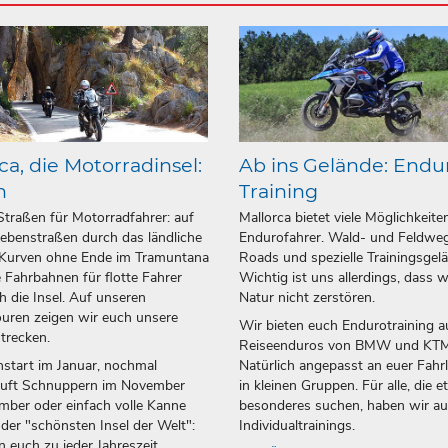
ca, die Motorradinsel:
Ab ins Gelände: Endu
n
Training
Straßen für Motorradfahrer: auf
Mallorca bietet viele Möglichkeite
ebenstraßen durch das ländliche
Endurofahrer. Wald- und Feldweg
 Kurven ohne Ende im Tramuntana
Roads und spezielle Trainingsgel
 Fahrbahnen für flotte Fahrer
Wichtig ist uns allerdings, dass w
h die Insel. Auf unseren
Natur nicht zerstören.
uren zeigen wir euch unsere
Wir bieten euch Endurotraining a
strecken.
Reiseenduros von BMW und KTM
start im Januar, nochmal
Natürlich angepasst an euer Fahr
luft Schnuppern im November
in kleinen Gruppen. Für alle, die 
ber oder einfach volle Kanne
besonderes suchen, haben wir a
 der "schönsten Insel der Welt":
Individualtrainings.
n euch zu jeder Jahreszeit