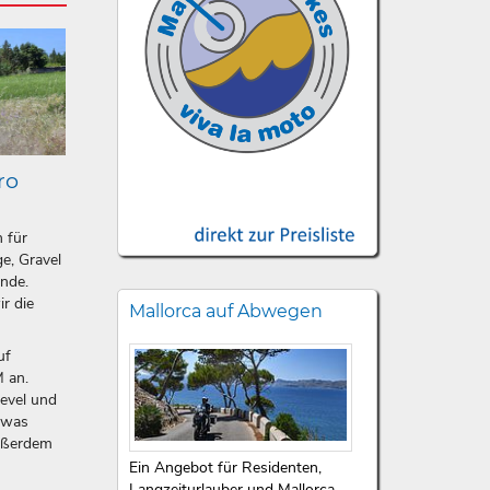
ro
n für
e, Gravel
ände.
ir die
Mallorca auf Abwegen
uf
 an.
level und
etwas
ußerdem
Ein Angebot für Residenten,
Langzeiturlauber und Mallorca-