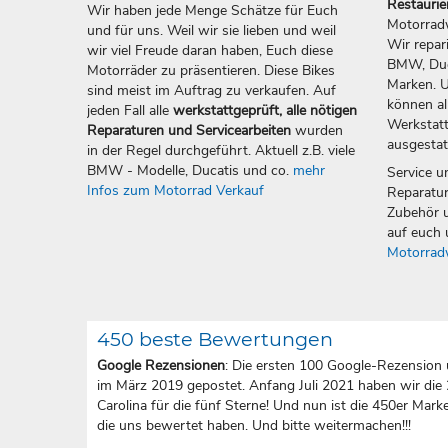
Restauri
Wir haben jede Menge Schätze für Euch
Motorradw
und für uns. Weil wir sie lieben und weil
Wir repar
wir viel Freude daran haben, Euch diese
BMW, Duca
Motorräder zu präsentieren. Diese Bikes
Marken. U
sind meist im Auftrag zu verkaufen. Auf
können all
jeden Fall alle
werkstattgeprüft, alle nötigen
Werkstatt
Reparaturen und Servicearbeiten
wurden
ausgestat
in der Regel durchgeführt. Aktuell z.B. viele
BMW - Modelle, Ducatis und co.
mehr
Service u
Infos zum Motorrad Verkauf
Reparatur
Zubehör u
auf euch 
Motorrad
450 beste Bewertungen
Google Rezensionen
: Die ersten 100 Google-Rezension 
im März 2019 gepostet. Anfang Juli 2021 haben wir die
Carolina für die fünf Sterne! Und nun ist die 450er Marke 
die uns bewertet haben. Und bitte weitermachen!!!