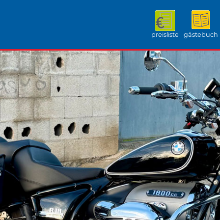
preisliste
gästebuch