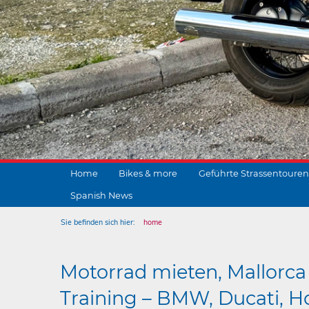
Home
Bikes & more
Geführte Strassentouren
Spanish News
Sie befinden sich hier:
home
Motorrad mieten, Mallorca 
Training – BMW, Ducati, Ho