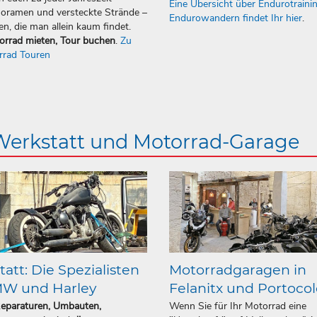
Eine Übersicht über Endurotraini
oramen und versteckte Strände –
Endurowandern findet Ihr hier
.
en, die man allein kaum findet.
orrad mieten, Tour buchen
.
Zu
rrad Touren
 Werkstatt und Motorrad-Garage
att: Die Spezialisten
Motorradgaragen in
MW und Harley
Felanitx und Portoco
Reparaturen, Umbauten,
Wenn Sie für Ihr Motorrad eine