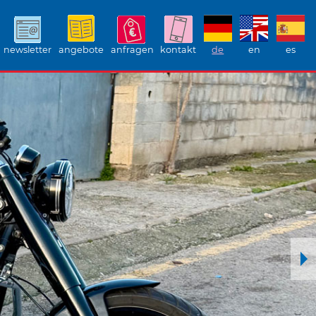
newsletter
angebote
anfragen
kontakt
de
en
es