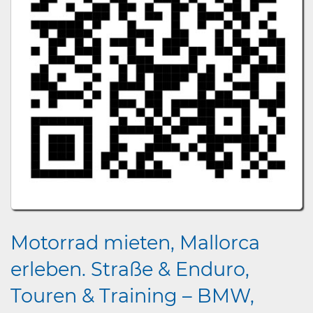
Motorrad mieten, Mallorca
erleben. Straße & Enduro,
Touren & Training – BMW,