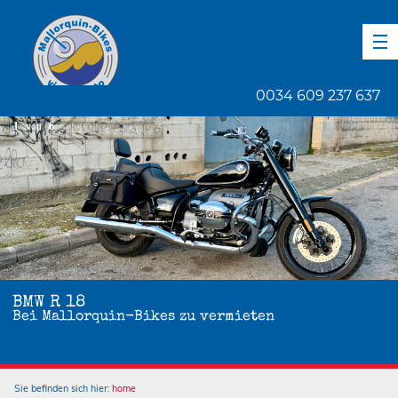
DE
EN
ES
0034 609 237 637
1
von
6
BMW R 18
Bei Mallorquin-Bikes zu vermieten
Sie befinden sich hier:
home