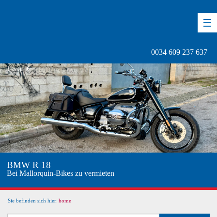
DE
EN
ES
0034 609 237 637
1
von
6
BMW R 18
Bei Mallorquin-Bikes zu vermieten
Sie befinden sich hier:
home