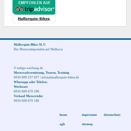
Mallorquin-Bikes SL U
Der Motorradspezialist auf Mallorca
© indigo-werbung.de
Motorradvermietung, Touren, Training
0034 609 237 637
|
info(at)mallorquin-bikes.de
Whatsapp oder Telefon:
Werkstatt
0034 608 670 186
Verkauf Motorräder
0034 608 670 186
home
impressum
datenschutz
agb
sitemap