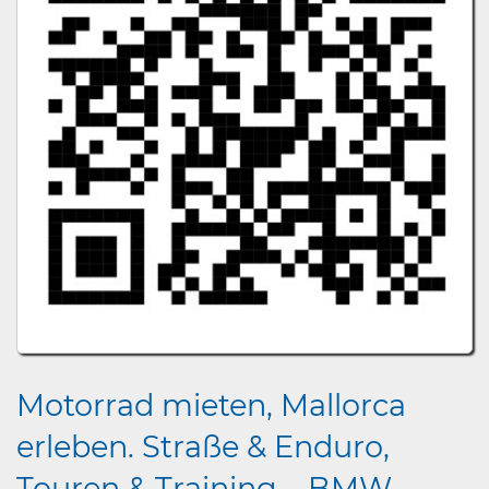
Motorrad mieten, Mallorca
erleben. Straße & Enduro,
Touren & Training – BMW,