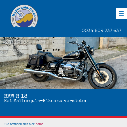
DE
EN
ES
0034 609 237 637
1
von
6
BMW R 18
Bei Mallorquin-Bikes zu vermieten
Sie befinden sich hier:
home