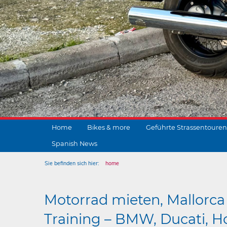
Home
Bikes & more
Geführte Strassentouren
Spanish News
Sie befinden sich hier:
home
Motorrad mieten, Mallorca 
Training – BMW, Ducati, Ho