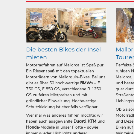
Die besten Bikes der Insel
Mallor
mieten
Toure
Motorradfahren auf Mallorca ist Spaß pur.
Perfekte 
Ein Riesenspaß mit den topaktuellen
ruhigen N
Motorrädern von Mallorquin-Bikes. Bei uns
Mallorca,
gibt es über 50 hochwertige
BMW
s – F
und beste
750 GS, F 850 GS, verschiedene R 1250
quer durc
GS zu fairen Mietpreisen und mit
Straßento
gründlicher Einweisung. Hochwertige
Lieblings
Schutzkleidung ist ebenfalls verfügbar.
Ob Saison
Wer mal was anderes fahren möchte: wir
Motorrad
haben auch ausgewählte
Ducati
,
KTM
und
und Dezem
Honda
-Modelle in unser Flotte - sowie
Biken auf
immer wieder Highlights anderer
Wir zeige