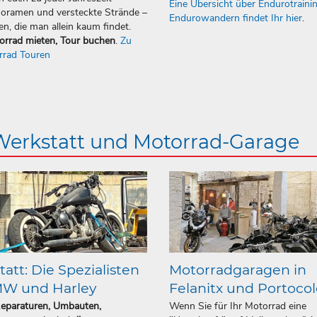
Eine Übersicht über Endurotraini
oramen und versteckte Strände –
Endurowandern findet Ihr hier
.
en, die man allein kaum findet.
orrad mieten, Tour buchen
.
Zu
rrad Touren
 Werkstatt und Motorrad-Garage
att: Die Spezialisten
Motorradgaragen in
MW und Harley
Felanitx und Portoco
Reparaturen, Umbauten,
Wenn Sie für Ihr Motorrad eine