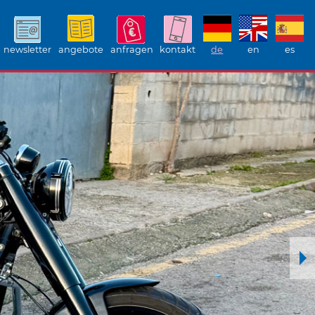
newsletter
angebote
anfragen
kontakt
de
en
es