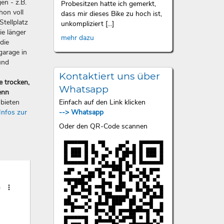
en - z.B.
Probesitzen hatte ich gemerkt,
hon voll
dass mir dieses Bike zu hoch ist,
Stellplatz
unkompliziert [...]
ie länger
mehr dazu
die
garage in
und
Kontaktiert uns über
e trocken,
Whatsapp
enn
Einfach auf den Link klicken
bieten
--> Whatsapp
Infos zur
Oder den QR-Code scannen