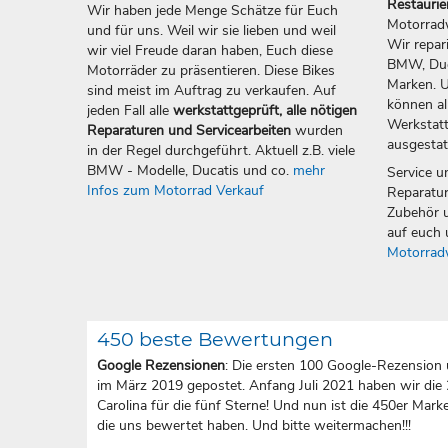
Restauri
Wir haben jede Menge Schätze für Euch
Motorradw
und für uns. Weil wir sie lieben und weil
Wir repar
wir viel Freude daran haben, Euch diese
BMW, Duca
Motorräder zu präsentieren. Diese Bikes
Marken. U
sind meist im Auftrag zu verkaufen. Auf
können all
jeden Fall alle
werkstattgeprüft, alle nötigen
Werkstatt
Reparaturen und Servicearbeiten
wurden
ausgestat
in der Regel durchgeführt. Aktuell z.B. viele
BMW - Modelle, Ducatis und co.
mehr
Service u
Infos zum Motorrad Verkauf
Reparatur
Zubehör u
auf euch 
Motorrad
450 beste Bewertungen
Google Rezensionen
: Die ersten 100 Google-Rezension 
im März 2019 gepostet. Anfang Juli 2021 haben wir die
Carolina für die fünf Sterne! Und nun ist die 450er Marke 
die uns bewertet haben. Und bitte weitermachen!!!