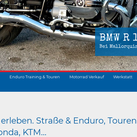
BMW R 
Bei Mallorqui
Enduro Training & Touren
Motorrad Verkauf
Werkstatt
suchen
erleben. Straße & Enduro, Touren
nda, KTM...