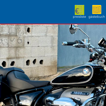
preisliste
gästebuch