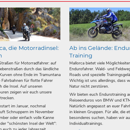
ca, die Motorradinsel:
Ab ins Gelände: Endu
n
Training
Straßen für Motorradfahrer: auf
Mallorca bietet viele Möglichkeite
ebenstraßen durch das ländliche
Endurofahrer. Wald- und Feldweg
 Kurven ohne Ende im Tramuntana
Roads und spezielle Trainingsgel
 Fahrbahnen für flotte Fahrer
Wichtig ist uns allerdings, dass w
h die Insel. Auf unseren
Natur nicht zerstören.
uren zeigen wir euch unsere
Wir bieten euch Endurotraining a
strecken.
Reiseenduros von BMW und KTM
start im Januar, nochmal
Natürlich angepasst an euer Fahr
luft Schnuppern im November
in kleinen Gruppen. Für alle, die 
ber oder einfach volle Kanne
besonderes suchen, haben wir a
 der "schönsten Insel der Welt":
Individualtrainings.
n euch zu jeder Jahreszeit