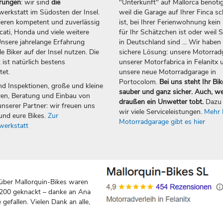
erungen
: wir sind
die
"Unterkunft" auf Mallorca benötig
erkstatt im Südosten der Insel.
weil die Garage auf Ihrer Finca sc
ieren kompetent und zuverlässig
ist, bei Ihrer Ferienwohnung kein 
ti, Honda und viele weitere
für Ihr Schätzchen ist oder weil S
nsere jahrelange Erfahrung
in Deutschland sind ... Wir haben 
e Biker auf der Insel nutzen. Die
sichere Lösung: unsere Motorrad
 ist natürlich bestens
unserer Motorfabrica in Felanitx 
tet.
unsere neue Motorradgarage in
Portocolom.
Bei uns steht Ihr Bik
nd Inspektionen, große und kleine
sauber und ganz sicher. Auch, w
en, Beratung und Einbau von
draußen ein Unwetter tobt.
Dazu 
nserer Partner: wir freuen uns
wir viele Serviceleistungen.
Mehr 
und eure Bikes.
Zur
Motorradgarage gibt es hier
werkstatt
über Mallorquin-Bikes waren
 200 geknackt – danke an Ana
gefallen. Vielen Dank an alle,