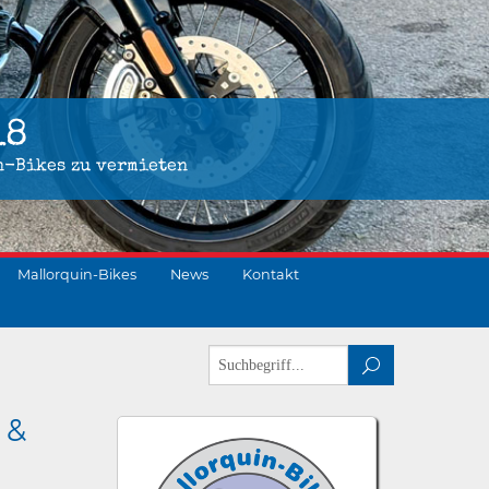
18
n-Bikes zu vermieten
Mallorquin-Bikes
News
Kontakt
 &