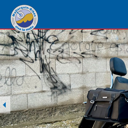
1
von
6