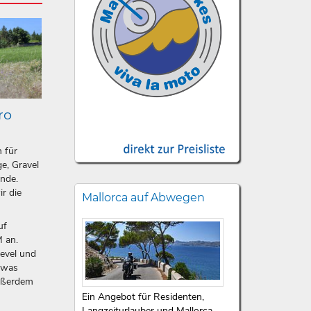
ro
n für
e, Gravel
ände.
ir die
Mallorca auf Abwegen
uf
 an.
level und
etwas
ußerdem
Ein Angebot für Residenten,
Langzeiturlauber und Mallorca-