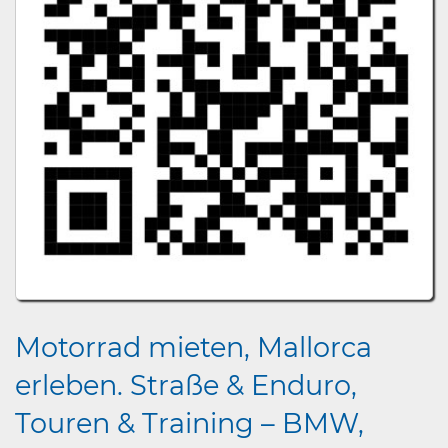
Motorrad mieten, Mallorca
erleben. Straße & Enduro,
Touren & Training – BMW,