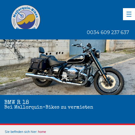
DE
EN
ES
0034 609 237 637
1
von
6
BMW R 18
Bei Mallorquin-Bikes zu vermieten
Sie befinden sich hier:
home