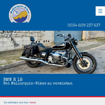
DE
EN
ES
0034 609 237 637
1
von
6
BMW R 18
Bei Mallorquin-Bikes zu vermieten
Sie befinden sich hier:
home