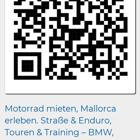
Motorrad mieten, Mallorca
erleben. Straße & Enduro,
Touren & Training – BMW,