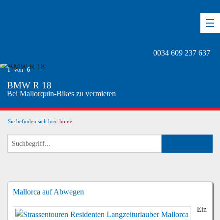
DE
EN
ES
0034 609 237 637
1
von
6
BMW R 18
Bei Mallorquin-Bikes zu vermieten
Sie befinden sich hier:
home
Mallorca auf Abwegen
Ein