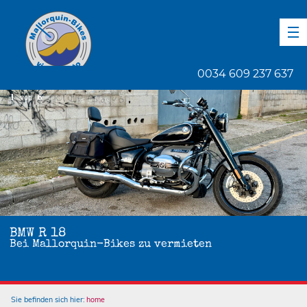
DE
EN
ES
0034 609 237 637
1
von
6
BMW R 18
Bei Mallorquin-Bikes zu vermieten
Sie befinden sich hier:
home