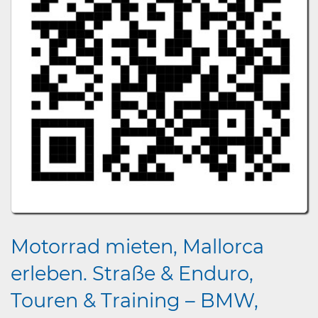
Motorrad mieten, Mallorca
erleben. Straße & Enduro,
Touren & Training – BMW,