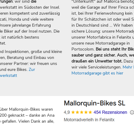
erungen
: wir sind
die
"Unterkunft" auf Mallorca benötig
erkstatt im Südosten der Insel.
weil die Garage auf Ihrer Finca sc
ieren kompetent und zuverlässig
ist, bei Ihrer Ferienwohnung kein 
ti, Honda und viele weitere
für Ihr Schätzchen ist oder weil S
nsere jahrelange Erfahrung
in Deutschland sind ... Wir haben 
e Biker auf der Insel nutzen. Die
sichere Lösung: unsere Motorrad
 ist natürlich bestens
unserer Motorfabrica in Felanitx 
tet.
unsere neue Motorradgarage in
Portocolom.
Bei uns steht Ihr Bik
nd Inspektionen, große und kleine
sauber und ganz sicher. Auch, w
en, Beratung und Einbau von
draußen ein Unwetter tobt.
Dazu 
nserer Partner: wir freuen uns
wir viele Serviceleistungen.
Mehr 
und eure Bikes.
Zur
Motorradgarage gibt es hier
werkstatt
über Mallorquin-Bikes waren
 200 geknackt – danke an Ana
gefallen. Vielen Dank an alle,