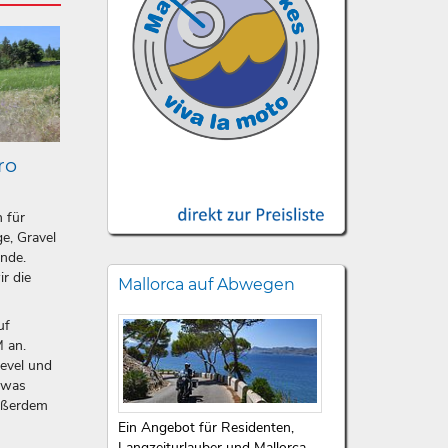
ro
n für
e, Gravel
ände.
ir die
Mallorca auf Abwegen
uf
 an.
level und
etwas
ußerdem
Ein Angebot für Residenten,
Langzeiturlauber und Mallorca-