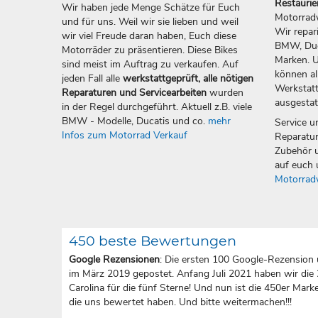
Restauri
Wir haben jede Menge Schätze für Euch
Motorradw
und für uns. Weil wir sie lieben und weil
Wir repar
wir viel Freude daran haben, Euch diese
BMW, Duca
Motorräder zu präsentieren. Diese Bikes
Marken. U
sind meist im Auftrag zu verkaufen. Auf
können all
jeden Fall alle
werkstattgeprüft, alle nötigen
Werkstatt
Reparaturen und Servicearbeiten
wurden
ausgestat
in der Regel durchgeführt. Aktuell z.B. viele
BMW - Modelle, Ducatis und co.
mehr
Service u
Infos zum Motorrad Verkauf
Reparatur
Zubehör u
auf euch 
Motorrad
450 beste Bewertungen
Google Rezensionen
: Die ersten 100 Google-Rezension 
im März 2019 gepostet. Anfang Juli 2021 haben wir die
Carolina für die fünf Sterne! Und nun ist die 450er Marke 
die uns bewertet haben. Und bitte weitermachen!!!