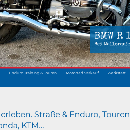
BMW R 
Bei Mallorqui
Enduro Training & Touren
Motorrad Verkauf
Werkstatt
suchen
erleben. Straße & Enduro, Touren
nda, KTM...