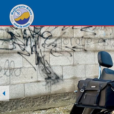
1
von
6