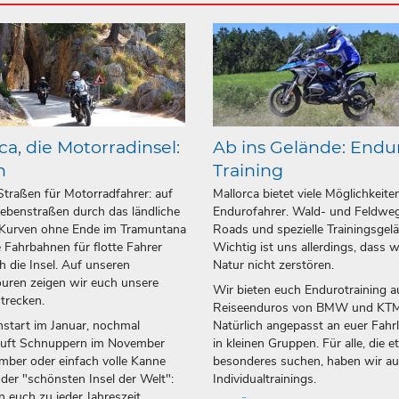
ca, die Motorradinsel:
Ab ins Gelände: Endu
n
Training
Straßen für Motorradfahrer: auf
Mallorca bietet viele Möglichkeite
ebenstraßen durch das ländliche
Endurofahrer. Wald- und Feldweg
 Kurven ohne Ende im Tramuntana
Roads und spezielle Trainingsgel
 Fahrbahnen für flotte Fahrer
Wichtig ist uns allerdings, dass w
h die Insel. Auf unseren
Natur nicht zerstören.
uren zeigen wir euch unsere
Wir bieten euch Endurotraining a
strecken.
Reiseenduros von BMW und KTM
start im Januar, nochmal
Natürlich angepasst an euer Fahr
luft Schnuppern im November
in kleinen Gruppen. Für alle, die 
ber oder einfach volle Kanne
besonderes suchen, haben wir a
 der "schönsten Insel der Welt":
Individualtrainings.
n euch zu jeder Jahreszeit