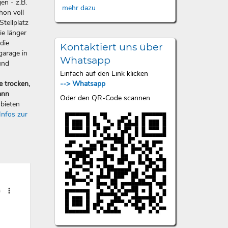
en - z.B.
mehr dazu
hon voll
Stellplatz
ie länger
die
Kontaktiert uns über
garage in
Whatsapp
und
Einfach auf den Link klicken
--> Whatsapp
e trocken,
enn
Oder den QR-Code scannen
bieten
Infos zur