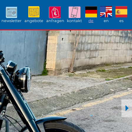
newsletter
angebote
anfragen
kontakt
de
en
es