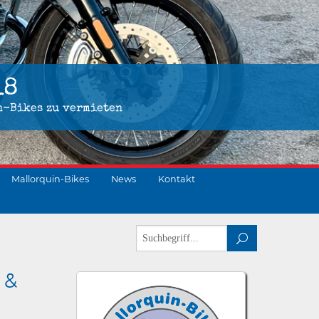
18
n-Bikes zu vermieten
Mallorquin-Bikes
News
Kontakt
 &