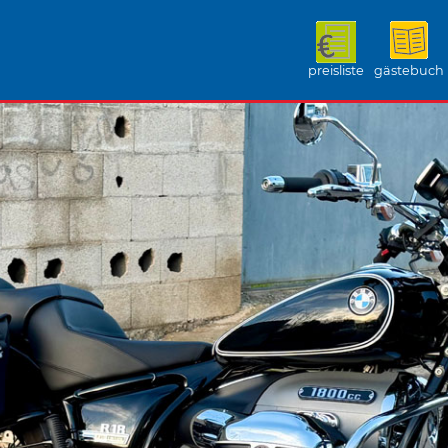
preisliste
gästebuch