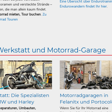
Eine Übersicht über Endurotraini
oramen und versteckte Strände –
Endurowandern findet Ihr hier
.
en, die man allein kaum findet.
orrad mieten, Tour buchen
.
Zu
rrad Touren
 Werkstatt und Motorrad-Garage
att: Die Spezialisten
Motorradgaragen in
MW und Harley
Felanitx und Portoco
Reparaturen, Umbauten,
Wenn Sie für Ihr Motorrad eine