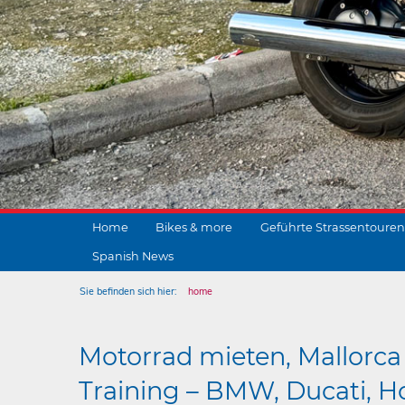
Home
Bikes & more
Geführte Strassentouren
Spanish News
Sie befinden sich hier:
home
Motorrad mieten, Mallorca 
Training – BMW, Ducati, Ho