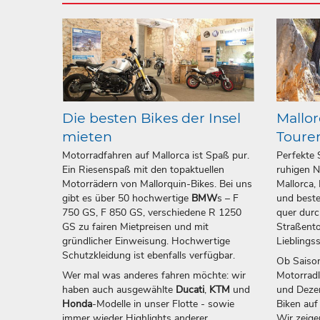
Die besten Bikes der Insel
Mallor
mieten
Toure
Motorradfahren auf Mallorca ist Spaß pur.
Perfekte 
Ein Riesenspaß mit den topaktuellen
ruhigen N
Motorrädern von Mallorquin-Bikes. Bei uns
Mallorca,
gibt es über 50 hochwertige
BMW
s – F
und beste
750 GS, F 850 GS, verschiedene R 1250
quer durc
GS zu fairen Mietpreisen und mit
Straßento
gründlicher Einweisung. Hochwertige
Lieblings
Schutzkleidung ist ebenfalls verfügbar.
Ob Saison
Wer mal was anderes fahren möchte: wir
Motorrad
haben auch ausgewählte
Ducati
,
KTM
und
und Dezem
Honda
-Modelle in unser Flotte - sowie
Biken auf
immer wieder Highlights anderer
Wir zeige